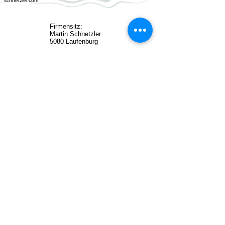
schnetzler.com
Firmensitz:
Martin Schnetzler
5080 Laufenburg
MARTIN SCHNETZLER
HOME
LAUFENBURG
FOTOGRAFIE
DROHNE
STADT
LANDSCHAFT
LAND
PERSONEN
TIERE
KONTAKT
© 2026 Martin Schnetzler