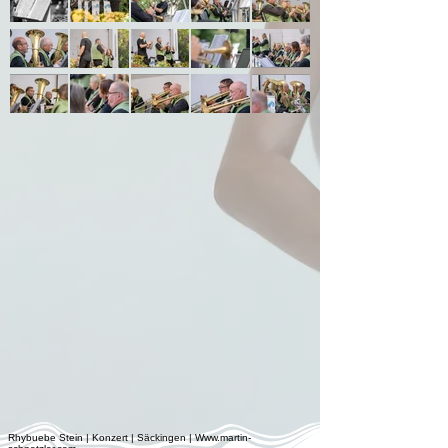
Rhybuebe Stein | Konzert | Säckingen |
Www.martin-