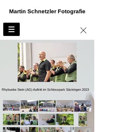
Martin Schnetzler Fotografie
Rhybuebe Stein (AG) Auftritt im Schlosspark Säckingen 2023