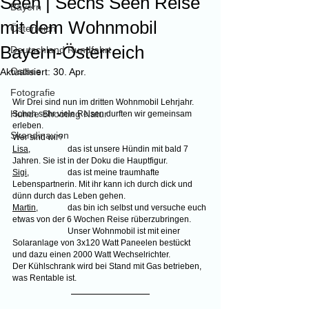
Seen | Sechs Seen Reise
Bayern
mit dem Wohnmobil
Österreich
Bayern-Österreich
Deutschland Rundfahrt
Ostsee
Aktualisiert:
30. Apr.
Fotografie
Wir Drei sind nun im dritten Wohnmobil Lehrjahr. 
Hunde Shooting Natur
Schon sehr viele Reisen durften wir gemeinsam 
erleben.
Skandinavien
Wer sind wir?
Lisa
,		das ist unsere Hündin mit bald 7 
Jahren. Sie ist in der Doku die Hauptfigur.
Sigi
,		das ist meine traumhafte 
Lebenspartnerin. Mit ihr kann ich durch dick und 
dünn durch das Leben gehen.
Martin
,		das bin ich selbst und versuche euch 
etwas von der 6 Wochen Reise rüberzubringen. 
Unser Wohnmobil ist mit einer 
Solaranlage von 3x120 Watt Paneelen bestückt 
und dazu einen 2000 Watt Wechselrichter. 		
Der Kühlschrank wird bei Stand mit Gas betrieben, 
was Rentable ist.