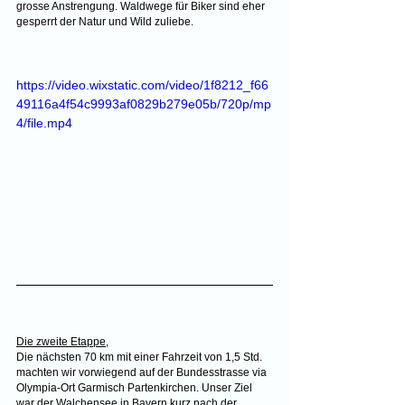
grosse Anstrengung. Waldwege für Biker sind eher 
gesperrt der Natur und Wild zuliebe.
https://video.wixstatic.com/video/1f8212_f66
49116a4f54c9993af0829b279e05b/720p/mp
4/file.mp4
Die zweite Etappe
,
Die nächsten 70 km mit einer Fahrzeit von 1,5 Std. 
machten wir vorwiegend auf der Bundesstrasse via 
Olympia-Ort Garmisch Partenkirchen. Unser Ziel 
war der Walchensee in Bayern kurz nach der 