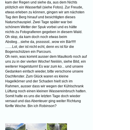
kam der Regen und siehe da, aus dem Nichts 
plötzlich ein Wasserfall (siehe Fotos). Zur Freude, 
etwas erleben zu können, gingen wir am nächsten 
Tag den Berg hinauf und besichtigten dieses 
Naturschauspiel. Zwei Tage später war bei 
schönem Wetter der Spuk vorbei und es hätte 
nichts zu Fotografieren gegeben in diesem Wald. 
Oh stop, da kam doch noch etwas beim 
Abstieg....siehe da, psssssst...wow ein Bär!!!!! 
........Lol, der ist nicht echt, denn es ist für die 
Bogenschützen ein Parcours. 
Oh nein, was kommt ausser dem Maulkorb noch auf 
uns zu in der vierten Woche! Neiiiiin, siehe Bild, ein 
weiterer Hagelsturm! Es war zum ko... und unsere 
Gedanken einfach wieder, bitte verschone unsere 
Dachfenster. Zum Glück waren es kleine 
Hagelkörner und der Schaden hielt sich im 
Rahmen, ausser dass wir wegen der Kühlschrank 
Lüftung noch einen kleinen Wassereinbruch hatten. 
Somit hatte es uns die letzten Tage doch wieder 
versaut und das Abenteuer ging weiter Richtung 
fünfte Woche. Bin ich Robinson?