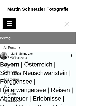
Martin Schnetzler Fotografie
Beitrag
All Posts
Martin Schnetzler
All Posts
23. Juli 2024
Bayern | Österreich |
Reisen
Schloss Neuschwanstein |
Camping
Abenteuer
Forggensee |
Seen
Heiterwangersee | Reisen |
Engadin
Abenteuer | Erlebnisse |
Graubünden