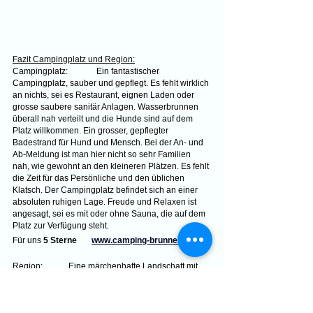
Fazit Campingplatz und Region:
Campingplatz:	Ein fantastischer 
Campingplatz, sauber und gepflegt. Es fehlt wirklich 
an nichts, sei es Restaurant, eignen Laden oder 
grosse saubere sanitär Anlagen. Wasserbrunnen 
überall nah verteilt und die Hunde sind auf dem 
Platz willkommen. Ein grosser, gepflegter 
Badestrand für Hund und Mensch. Bei der An- und 
Ab-Meldung ist man hier nicht so sehr Familien 
nah, wie gewohnt an den kleineren Plätzen. Es fehlt 
die Zeit für das Persönliche und den üblichen 
Klatsch. Der Campingplatz befindet sich an einer 
absoluten ruhigen Lage. Freude und Relaxen ist 
angesagt, sei es mit oder ohne Sauna, die auf dem 
Platz zur Verfügung steht.
Für uns 
5 Sterne       
www.camping-brunnen.de
Region:	Eine märchenhafte Landschaft mit 
den passenden Seen und Schlössern. Einfach 
fantastisch, sei es zu Fuss oder mit dem Rad. Alles 
gut ausgebaute Wander und Fahrradwege. Man hat 