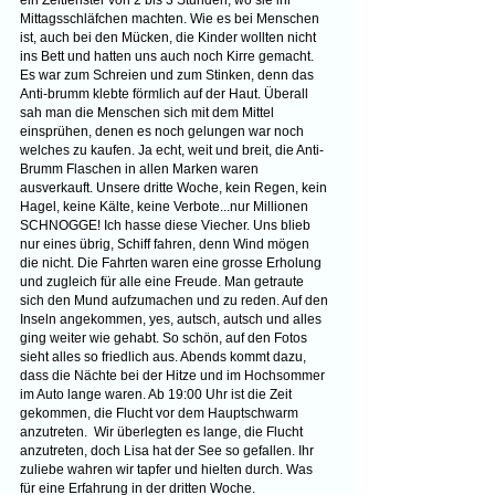
Mittagsschläfchen machten. Wie es bei Menschen 
ist, auch bei den Mücken, die Kinder wollten nicht 
ins Bett und hatten uns auch noch Kirre gemacht. 
Es war zum Schreien und zum Stinken, denn das 
Anti-brumm klebte förmlich auf der Haut. Überall 
sah man die Menschen sich mit dem Mittel 
einsprühen, denen es noch gelungen war noch 
welches zu kaufen. Ja echt, weit und breit, die Anti-
Brumm Flaschen in allen Marken waren 
ausverkauft. Unsere dritte Woche, kein Regen, kein 
Hagel, keine Kälte, keine Verbote...nur Millionen 
SCHNOGGE! Ich hasse diese Viecher. Uns blieb 
nur eines übrig, Schiff fahren, denn Wind mögen 
die nicht. Die Fahrten waren eine grosse Erholung 
und zugleich für alle eine Freude. Man getraute 
sich den Mund aufzumachen und zu reden. Auf den 
Inseln angekommen, yes, autsch, autsch und alles 
ging weiter wie gehabt. So schön, auf den Fotos 
sieht alles so friedlich aus. Abends kommt dazu, 
dass die Nächte bei der Hitze und im Hochsommer 
im Auto lange waren. Ab 19:00 Uhr ist die Zeit 
gekommen, die Flucht vor dem Hauptschwarm 
anzutreten.  Wir überlegten es lange, die Flucht 
anzutreten, doch Lisa hat der See so gefallen. Ihr 
zuliebe wahren wir tapfer und hielten durch. Was 
für eine Erfahrung in der dritten Woche.