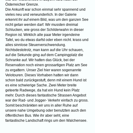
Österreicher Grenze.  
Die Ankunft war schon einmal sehr spannend und 
vieles neu und verwunderlich. In der Galerie 
erkennt ihr auf einem Bild, was um den ganzen See 
nicht getan werden darf. Wir mussten dreimal 
Schlucken, wie gross der Schilderwahn in dieser 
Region ist. Wirklich alle paar Meter irgendeine 
Tafel, wo du etwas darfst oder eben nicht. krass und 
alles sinnlose Steuerverschwendung. 
Nichtsdestotrotz, man kann auf die Uhr schauen, 
auf die Sekunde ging auf dem Campingplatz die 
Schranke auf. Wir hatten das Glück, bei der 
Reservation noch einen grossartigen Platz am See 
zu ergattern. Unser Ziel hier waren sogenannte 
Velotouren. Dieses Vorhaben hatten wir dann 
schon bald zurückgestuft, denn mit einem Hund ist 
es eine schwierige Sache. Zwei Meter breite 
geteerte Radwege, da hat ein Hund kein Platz 
mehr. Durch dieses fantastische Strassen Angebot 
war der Rad- und Jogger- Verkehr einfach zu gross. 
Somit beschränkten wir uns in aller Ruhe auf 
unsere nahe Umgebung oder benutzten auch den 
öffentlichen Bus. Wie ihr aber seht, eine 
fantastische Landschaft rings um den Walchensee.