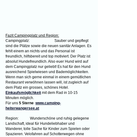
Fazit Campingplatz und Region:
Campingplatz:		Sauber und gepflegt 
sind die Plätze sowie die neuen sanitär Anlagen. Es 
fehlt einem an nichts und das Personal ist 
freundlich, hilfsbereit und top motiviert. Der Platz ist 
absolut Hundefreundlich. Also euer Hund wird auf 
dem Campingplatz nur geliebt! Es hat für den Hund 
ausreichend Spielwiesen und Bademöglichkeiten. 
Wenn man sich gerne einmal in einem gemütlichen 
Restaurant verwöhnen lassen will, ist zugleich auf 
dem Platz ein grosses, schönes Hotel.
Einkaufsmöglichkeit
mit dem Rad in 10-15 
Minuten möglich.
Für uns 
5 Sterne  
www.camping-
heiterwangersee.at
Region:	Wunderschöne und ruhig gelegene 
Landschaft, ideal für Hundeliebhaber und 
Wanderer, tolle Sache für Kinder zum Spielen oder 
Spazieren. Velofahren auf Schotterwegen ohne 