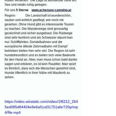
Rasen versehen.  Die Lage ist wunderbar nahe am 
See und relativ ruhig gelegen.
Für uns 
5 Sterne    
www.achensee-camping.at
Region:	Die Landschaft ist wunderschön, 
sauber und wirklich gepflegt, wie noch nie 
gesehen. Ohne Hund gibt es interessante Touren 
zu machen. Die Wanderwege sind grossartig 
gezeichnet und sicher ausgebaut. Die Radwege 
sind sehr konform und als Schweizer staunt man 
nur. Schifffahrten, Gondelbahnen und die 
europäische älteste Zahnradbahn mit Dampf 
betrieben bieten hier sehr viel. Die Region ist sehr 
hundefreundlich und es bieten sich viele Badeorte 
für den Hund an. Aber, man muss schon bald danke 
sagen und erklären, es ist kein Raubtier. Man spürt 
es förmlich, dass sich die Menschen gewöhnt sind, 
Hunde öffentlich in ihrer Nähe mit Maulkorb zu 
sehen.
https://video.wixstatic.com/video/1f8212_264
5ed085d84404e9e6af1cd31751afe/720p/mp
4/file.mp4