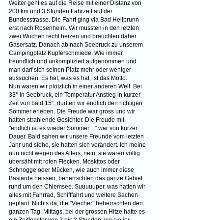
Weiter geht es auf die Reise mit einer Distanz von 
200 km und 3 Stunden Fahrzeit auf der 
Bundesstrasse. Die Fahrt ging via Bad Heilbrunn 
erst nach Rosenheim. Wir mussten in den letzten 
zwei Wochen recht heizen und brauchten daher 
Gasersatz. Danach ab nach Seebruck zu unserem 
Campingplatz Kupferschmiede. Wie immer 
freundlich und unkompliziert aufgenommen und 
man darf sich seinen Platz mehr oder weniger 
aussuchen. Es hat, was es hat, ist das Motto. 
Nun waren wir plötzlich in einer anderen Welt. Bei 
33° in Seebruck, ein Temperatur Anstieg in kurzer 
Zeit von bald 15°, durften wir endlich den richtigen 
Sommer erleben. Die Freude war gross und wir 
hatten strahlende Gesichter. Die Freude mit 
"endlich ist es wieder Sommer...." war von kurzer 
Dauer. Bald sahen wir unsere Freunde vom letzten 
Jahr und siehe, sie hatten sich verändert. Ich meine 
nun nicht wegen des Alters, nein, sie waren völlig 
übersäht mit roten Flecken. Moskitos oder 
Schnogge oder Mücken, wie auch immer diese 
Bastarde heissen, beherrschten das ganze Gebiet 
rund um den Chiemsee. Suuuuuper, was hatten wir 
alles mit Fahrrad, Schifffahrt und weitere Sachen 
geplant. Nichts da, die "Viecher" beherrschten den 
ganzen Tag. Mittags, bei der grossen Hitze hatte es 
ein Zeitfenster von 2 bis 3 Stunden, wo sie ihr 