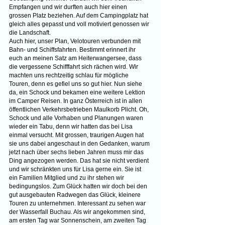
Empfangen und wir durften auch hier einen 
grossen Platz beziehen. Auf dem Campingplatz hat 
gleich alles gepasst und voll motiviert genossen wir 
die Landschaft. 
Auch hier, unser Plan, Velotouren verbunden mit 
Bahn- und Schiffsfahrten. Bestimmt erinnert ihr 
euch an meinen Satz am Heiterwangersee, dass 
die vergessene Schifffahrt sich rächen wird. Wir 
machten uns rechtzeitig schlau für mögliche 
Touren, denn es gefiel uns so gut hier. Nun siehe 
da, ein Schock und bekamen eine weitere Lektion 
im Camper Reisen. In ganz Österreich ist in allen 
öffentlichen Verkehrsbetrieben Maulkorb Plicht. Oh, 
Schock und alle Vorhaben und Planungen waren 
wieder ein Tabu, denn wir hatten das bei Lisa 
einmal versucht. Mit grossen, traurigen Augen hat 
sie uns dabei angeschaut in den Gedanken, warum 
jetzt nach über sechs lieben Jahren muss mir das 
Ding angezogen werden. Das hat sie nicht verdient 
und wir schränkten uns für Lisa gerne ein. Sie ist 
ein Familien Mitglied und zu ihr stehen wir 
bedingungslos. Zum Glück hatten wir doch bei den 
gut ausgebauten Radwegen das Glück, kleinere 
Touren zu unternehmen. Interessant zu sehen war 
der Wasserfall Buchau. Als wir angekommen sind, 
am ersten Tag war Sonnenschein, am zweiten Tag 