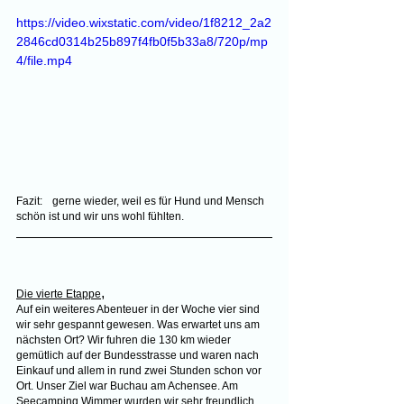
https://video.wixstatic.com/video/1f8212_2a2
2846cd0314b25b897f4fb0f5b33a8/720p/mp
4/file.mp4
Fazit:	gerne wieder, weil es für Hund und Mensch 
schön ist und wir uns wohl fühlten.
,
Die vierte Etappe
Auf ein weiteres Abenteuer in der Woche vier sind 
wir sehr gespannt gewesen. Was erwartet uns am 
nächsten Ort? Wir fuhren die 130 km wieder 
gemütlich auf der Bundesstrasse und waren nach 
Einkauf und allem in rund zwei Stunden schon vor 
Ort. Unser Ziel war Buchau am Achensee. Am 
Seecamping Wimmer wurden wir sehr freundlich 