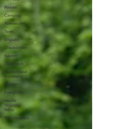
Reisen
Camping
Abenteuer
Seen
Engadin
Graubünden
Bayern
Österreich
Deutschland
Rundfahrt
Ostsee
Fotografie
Hunde
Shooting
Natur
Skandinavien